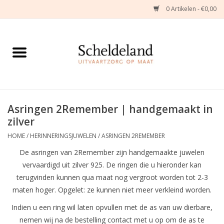
0 Artikelen - €0,00
Home
Natuurbloemstukken
Herinneringsjuwelen
Asringen 2Remember | handgemaakt in
zilver
Zijden Bloemstukken
HOME
/
HERINNERINGSJUWELEN
/
ASRINGEN 2REMEMBER
De asringen van 2Remember zijn handgemaakte juwelen
Troostartikelen
vervaardigd uit zilver 925. De ringen die u hieronder kan
terugvinden kunnen qua maat nog vergroot worden tot 2-3
Bloemenabonnement
maten hoger. Opgelet: ze kunnen niet meer verkleind worden.
Indien u een ring wil laten opvullen met de as van uw dierbare,
Kleine asdragers
nemen wij na de bestelling contact met u op om de as te