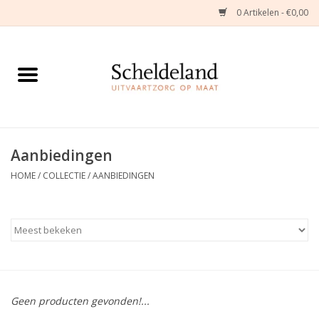
0 Artikelen - €0,00
Home
Natuurbloemstukken
Herinneringsjuwelen
Aanbiedingen
HOME
/
COLLECTIE
/
AANBIEDINGEN
Zijden Bloemstukken
Troostartikelen
Bloemenabonnement
Geen producten gevonden!...
Kleine asdragers