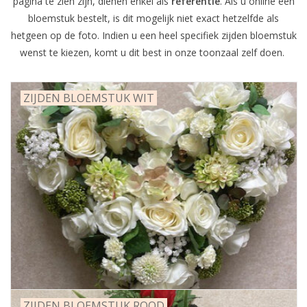
pagina te zien zijn, dienen enkel als
referentie
. Als u online een
bloemstuk bestelt, is dit mogelijk niet exact hetzelfde als
Grafdecoratie
hetgeen op de foto. Indien u een heel specifiek zijden bloemstuk
wenst te kiezen, komt u dit best in onze toonzaal zelf doen.
Naar website SCHELDE.LAND
ZIJDEN BLOEMSTUK WIT
ZIJDEN BLOEMSTUK ROOD