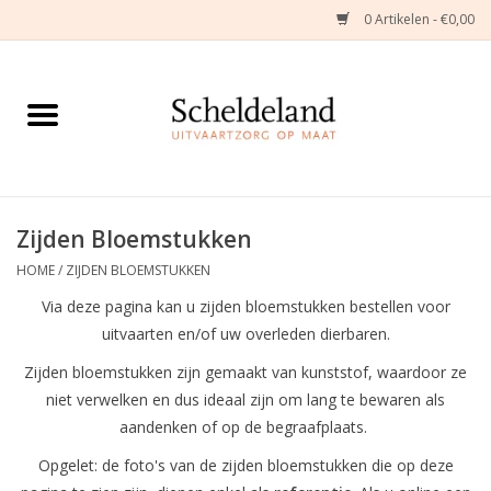
0 Artikelen - €0,00
Home
Natuurbloemstukken
Herinneringsjuwelen
Zijden Bloemstukken
HOME
/
ZIJDEN BLOEMSTUKKEN
Zijden Bloemstukken
Via deze pagina kan u zijden bloemstukken bestellen voor
uitvaarten en/of uw overleden dierbaren.
Troostartikelen
Zijden bloemstukken zijn gemaakt van kunststof, waardoor ze
niet verwelken en dus ideaal zijn om lang te bewaren als
Bloemenabonnement
aandenken of op de begraafplaats.
Opgelet: de foto's van de zijden bloemstukken die op deze
Kleine asdragers