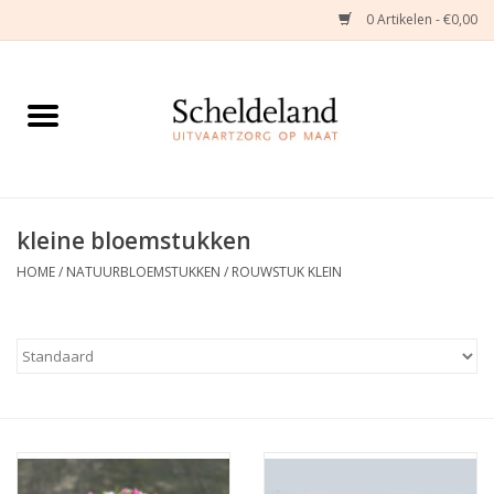
0 Artikelen - €0,00
Home
Natuurbloemstukken
Herinneringsjuwelen
kleine bloemstukken
HOME
/
NATUURBLOEMSTUKKEN
/
ROUWSTUK KLEIN
Zijden Bloemstukken
Troostartikelen
Bloemenabonnement
Kleine asdragers