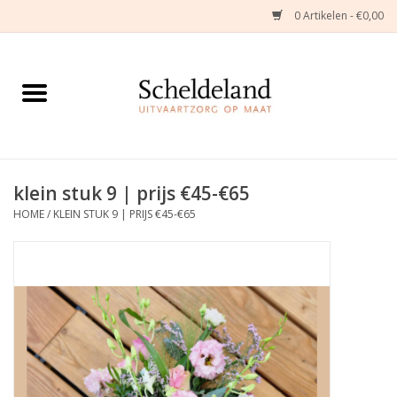
0 Artikelen - €0,00
Home
Natuurbloemstukken
Herinneringsjuwelen
klein stuk 9 | prijs €45-€65
HOME
/
KLEIN STUK 9 | PRIJS €45-€65
Zijden Bloemstukken
Troostartikelen
Bloemenabonnement
Kleine asdragers