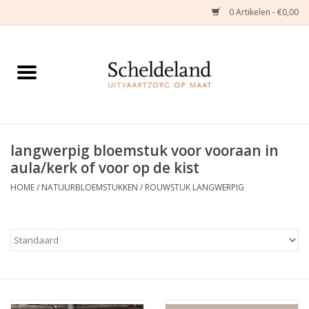
0 Artikelen - €0,00
Home
Natuurbloemstukken
Herinneringsjuwelen
langwerpig bloemstuk voor vooraan in
aula/kerk of voor op de kist
Zijden Bloemstukken
HOME
/
NATUURBLOEMSTUKKEN
/
ROUWSTUK LANGWERPIG
Troostartikelen
Bloemenabonnement
Kleine asdragers