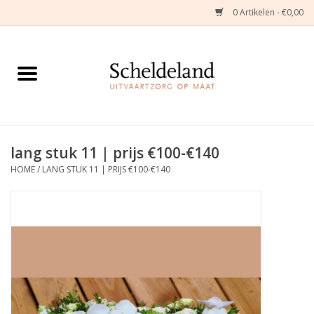
0 Artikelen - €0,00
Home
Natuurbloemstukken
Herinneringsjuwelen
lang stuk 11 | prijs €100-€140
HOME
/
LANG STUK 11 | PRIJS €100-€140
Zijden Bloemstukken
Troostartikelen
Bloemenabonnement
Kleine asdragers