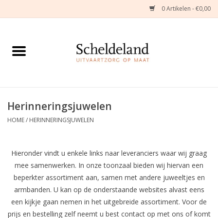
0 Artikelen - €0,00
Home
Natuurbloemstukken
Herinneringsjuwelen
Herinneringsjuwelen
HOME
/
HERINNERINGSJUWELEN
Zijden Bloemstukken
Hieronder vindt u enkele links naar leveranciers waar wij graag
Troostartikelen
mee samenwerken. In onze toonzaal bieden wij hiervan een
beperkter assortiment aan, samen met andere juweeltjes en
Bloemenabonnement
armbanden. U kan op de onderstaande websites alvast eens
een kijkje gaan nemen in het uitgebreide assortiment. Voor de
Kleine asdragers
prijs en bestelling zelf neemt u best contact op met ons of komt