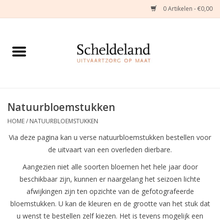
0 Artikelen - €0,00
Home
Natuurbloemstukken
Herinneringsjuwelen
Natuurbloemstukken
HOME
/
NATUURBLOEMSTUKKEN
Zijden Bloemstukken
Via deze pagina kan u verse natuurbloemstukken bestellen voor
de uitvaart van een overleden dierbare.
Troostartikelen
Aangezien niet alle soorten bloemen het hele jaar door
beschikbaar zijn, kunnen er naargelang het seizoen lichte
Bloemenabonnement
afwijkingen zijn ten opzichte van de gefotografeerde
bloemstukken. U kan de kleuren en de grootte van het stuk dat
Kleine asdragers
u wenst te bestellen zelf kiezen. Het is tevens mogelijk een