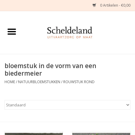
0 Artikelen - €0,00
Home
Natuurbloemstukken
Herinneringsjuwelen
bloemstuk in de vorm van een
biedermeier
Zijden Bloemstukken
HOME
/
NATUURBLOEMSTUKKEN
/
ROUWSTUK ROND
Troostartikelen
Bloemenabonnement
Kleine asdragers