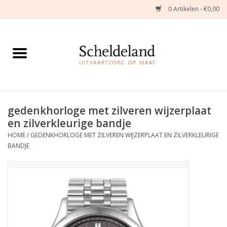
0 Artikelen - €0,00
Home
Natuurbloemstukken
Herinneringsjuwelen
gedenkhorloge met zilveren wijzerplaat
en zilverkleurige bandje
Zijden Bloemstukken
HOME
/
GEDENKHORLOGE MET ZILVEREN WIJZERPLAAT EN ZILVERKLEURIGE
BANDJE
Troostartikelen
Bloemenabonnement
Kleine asdragers