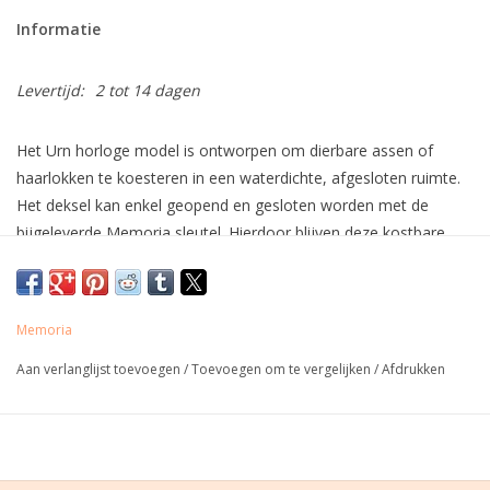
Informatie
Levertijd:
2 tot 14 dagen
Het Urn horloge model is ontworpen om dierbare assen of
haarlokken te koesteren in een waterdichte, afgesloten ruimte.
Het deksel kan enkel geopend en gesloten worden met de
bijgeleverde Memoria sleutel. Hierdoor blijven deze kostbare
herinneringen veilig bewaard. Bovendien kunt u het deksel
personaliseren met een dierbare tekst, vingerafdruk of een
geliefde foto, dit gedenkteken wordt zo een unieke en
Memoria
ontroerende manier om uw geliefde te eren.
Aan verlanglijst toevoegen
/
Toevoegen om te vergelijken
/
Afdrukken
Gemaakt van edelstaal in België. 10 jaar garantie.