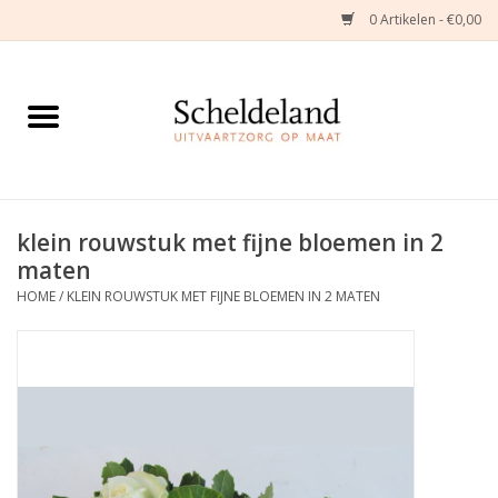
0 Artikelen - €0,00
Home
Natuurbloemstukken
Herinneringsjuwelen
klein rouwstuk met fijne bloemen in 2
maten
Zijden Bloemstukken
HOME
/
KLEIN ROUWSTUK MET FIJNE BLOEMEN IN 2 MATEN
Troostartikelen
Bloemenabonnement
Kleine asdragers