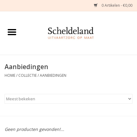
0 Artikelen - €0,00
Home
Natuurbloemstukken
Herinneringsjuwelen
Aanbiedingen
HOME
/
COLLECTIE
/
AANBIEDINGEN
Zijden Bloemstukken
Troostartikelen
Bloemenabonnement
Geen producten gevonden!...
Kleine asdragers