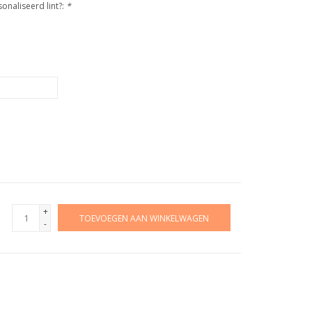
naliseerd lint?:
*
+
TOEVOEGEN AAN WINKELWAGEN
-