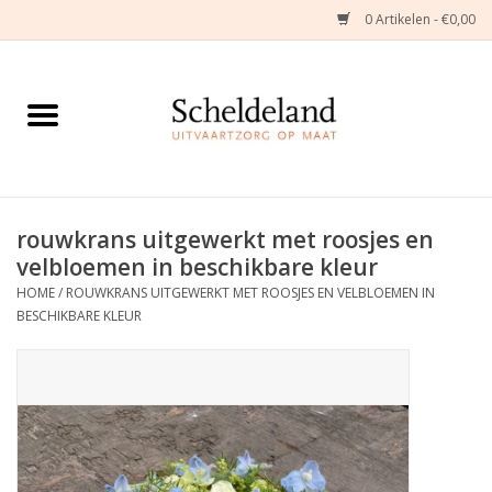
0 Artikelen - €0,00
Home
Natuurbloemstukken
Herinneringsjuwelen
rouwkrans uitgewerkt met roosjes en
velbloemen in beschikbare kleur
Zijden Bloemstukken
HOME
/
ROUWKRANS UITGEWERKT MET ROOSJES EN VELBLOEMEN IN
BESCHIKBARE KLEUR
Troostartikelen
Bloemenabonnement
Kleine asdragers