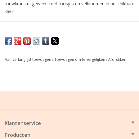
rouwkrans uitgewerkt met roosjes en velbloemen in beschikbare
kleur
dit bloemstuk is iets duurder dan een gewoon vol stuk omdat
het langs alle zijden volledig is uitgewerkt met fijne bloemen en
veldbloemen in kleur volgens seizoen en beschikbaarheid.
Graag minimum 1 à 2 dagen voor de uitvaart of begroeting uw
Aan verlanglijst toevoegen
/
Toevoegen om te vergelijken
/
Afdrukken
bestelling plaatsen!
Klantenservice
Producten