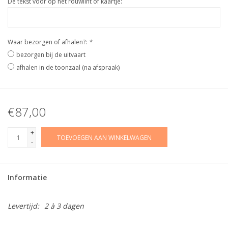
De tekst voor op het rouwlint of kaartje:
Waar bezorgen of afhalen?:
*
bezorgen bij de uitvaart
afhalen in de toonzaal (na afspraak)
€87,00
+
TOEVOEGEN AAN WINKELWAGEN
-
Informatie
Levertijd:
2 à 3 dagen