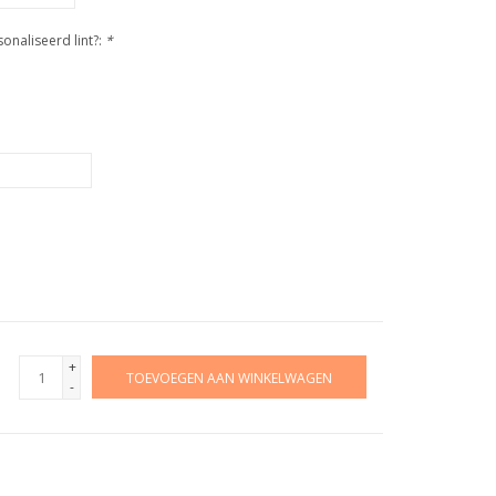
naliseerd lint?:
*
+
TOEVOEGEN AAN WINKELWAGEN
-