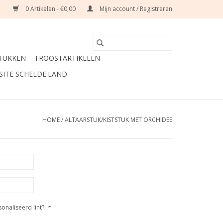
0 Artikelen - €0,00
Mijn account / Registreren
TUKKEN
TROOSTARTIKELEN
SITE SCHELDE.LAND
HOME
/
ALTAARSTUK/KISTSTUK MET ORCHIDEE
naliseerd lint?:
*