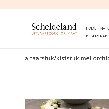
HOME
NAT
BLOEMENAB
altaarstuk/kiststuk met orchi