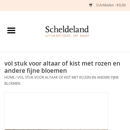
0 Artikelen - €0,00
Home
Natuurbloemstukken
Herinneringsjuwelen
vol stuk voor altaar of kist met rozen en
andere fijne bloemen
Zijden Bloemstukken
HOME
/
VOL STUK VOOR ALTAAR OF KIST MET ROZEN EN ANDERE FIJNE
BLOEMEN
Troostartikelen
Bloemenabonnement
Kleine asdragers