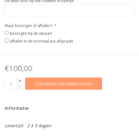
De tekst voor op het rouwlint of kaartje:
Waar bezorgen of afhalen?:
*
bezorgen bij de uitvaart
afhalen in de toonzaal (na afspraak)
€100,00
+
TOEVOEGEN AAN WINKELWAGEN
-
Informatie
Levertijd:
2 à 3 dagen