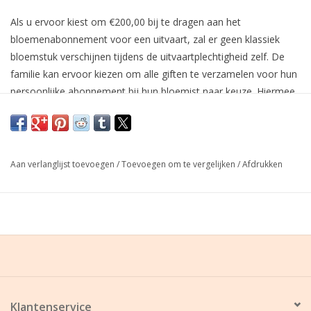
Als u ervoor kiest om €200,00 bij te dragen aan het
bloemenabonnement voor een uitvaart, zal er geen klassiek
bloemstuk verschijnen tijdens de uitvaartplechtigheid zelf. De
familie kan ervoor kiezen om alle giften te verzamelen voor hun
persoonlijke abonnement bij hun bloemist naar keuze. Hiermee
kunnen ze op langere termijn bloemen op het graf van hun
overleden dierbare laten leggen, of gewoon thuis laten leveren
als troost in deze moeilijke periode. Zij danken u voor uw
warme bijdrage.
Aan verlanglijst toevoegen
/
Toevoegen om te vergelijken
/
Afdrukken
Klantenservice