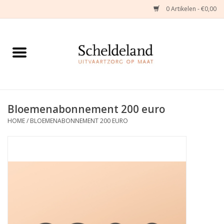
0 Artikelen - €0,00
Home
Natuurbloemstukken
Herinneringsjuwelen
Bloemenabonnement 200 euro
HOME
/
BLOEMENABONNEMENT 200 EURO
Zijden Bloemstukken
Troostartikelen
Bloemenabonnement
Kleine asdragers