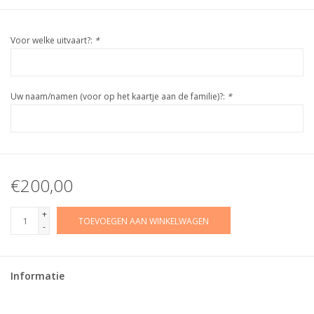
Voor welke uitvaart?:
*
Uw naam/namen (voor op het kaartje aan de familie)?:
*
€200,00
+
TOEVOEGEN AAN WINKELWAGEN
-
Informatie