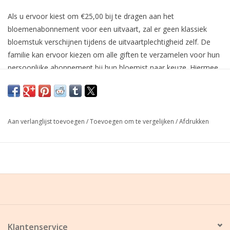
Als u ervoor kiest om €25,00 bij te dragen aan het
bloemenabonnement voor een uitvaart, zal er geen klassiek
bloemstuk verschijnen tijdens de uitvaartplechtigheid zelf. De
familie kan ervoor kiezen om alle giften te verzamelen voor hun
persoonlijke abonnement bij hun bloemist naar keuze. Hiermee
kunnen ze op langere termijn bloemen op het graf van hun
overleden dierbare laten leggen, of gewoon thuis laten leveren
als troost in deze moeilijke periode. Zij danken u voor uw
warme bijdrage.
Aan verlanglijst toevoegen
/
Toevoegen om te vergelijken
/
Afdrukken
Klantenservice