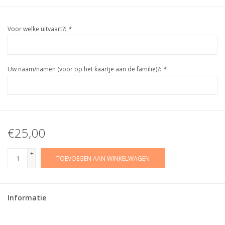
Voor welke uitvaart?:
*
Uw naam/namen (voor op het kaartje aan de familie)?:
*
€25,00
+
TOEVOEGEN AAN WINKELWAGEN
-
Informatie