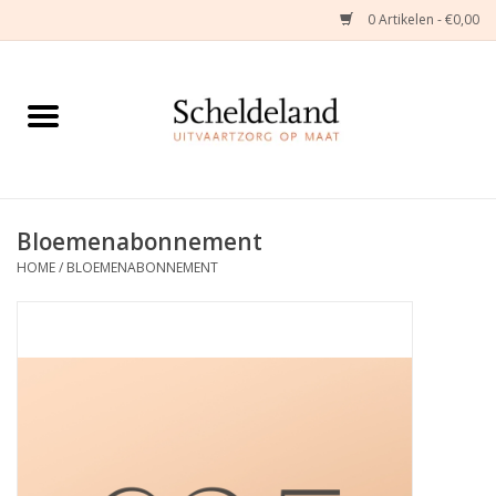
0 Artikelen - €0,00
Home
Natuurbloemstukken
Herinneringsjuwelen
Bloemenabonnement
HOME
/
BLOEMENABONNEMENT
Zijden Bloemstukken
Troostartikelen
Bloemenabonnement
Kleine asdragers