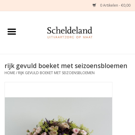
0 Artikelen - €0,00
Home
Natuurbloemstukken
Herinneringsjuwelen
rijk gevuld boeket met seizoensbloemen
HOME
/
RIJK GEVULD BOEKET MET SEIZOENSBLOEMEN
Zijden Bloemstukken
Troostartikelen
Bloemenabonnement
Kleine asdragers