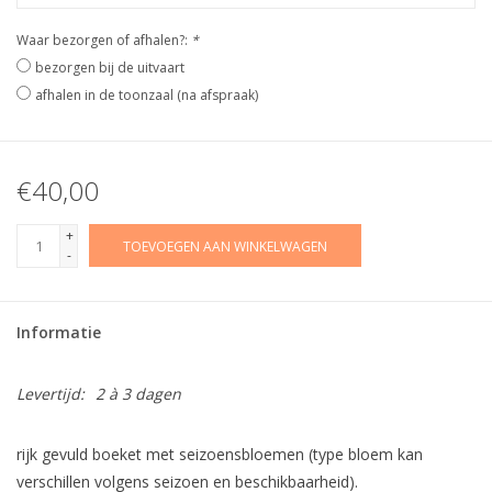
Waar bezorgen of afhalen?:
*
bezorgen bij de uitvaart
afhalen in de toonzaal (na afspraak)
€40,00
+
TOEVOEGEN AAN WINKELWAGEN
-
Informatie
Levertijd:
2 à 3 dagen
rijk gevuld boeket met seizoensbloemen (type bloem kan
verschillen volgens seizoen en beschikbaarheid).