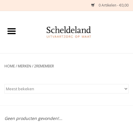
0 Artikelen - €0,00
Home
Natuurbloemstukken
Herinneringsjuwelen
HOME
/
MERKEN
/
2REMEMBER
Zijden Bloemstukken
Troostartikelen
Bloemenabonnement
Geen producten gevonden!...
Kleine asdragers