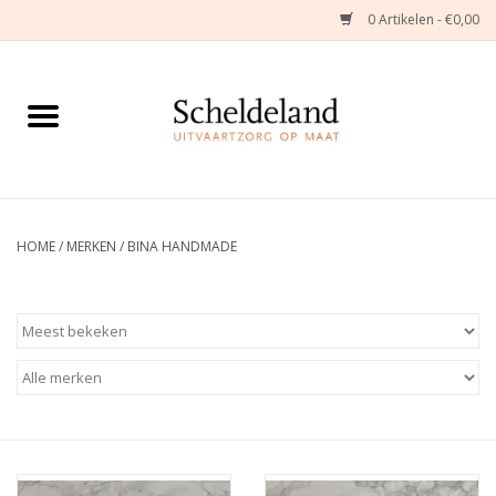
0 Artikelen - €0,00
Home
Natuurbloemstukken
Herinneringsjuwelen
HOME
/
MERKEN
/
BINA HANDMADE
Zijden Bloemstukken
Troostartikelen
Bloemenabonnement
Kleine asdragers