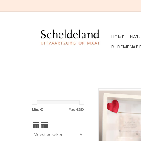
HOME
NAT
BLOEMENAB
Troostkader met k
mogelijkheid tot as
TOEVOEGEN AAN WI
Min: €
0
Max: €
250