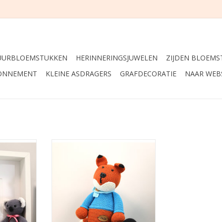
UURBLOEMSTUKKEN
HERINNERINGSJUWELEN
ZIJDEN BLOEMS
ONNEMENT
KLEINE ASDRAGERS
GRAFDECORATIE
NAAR WEB
oala met
Troostknuffel met mogelijkheid
bewaring.
om te vullen met as.
NKELWAGEN
TOEVOEGEN AAN WINKELWAGEN