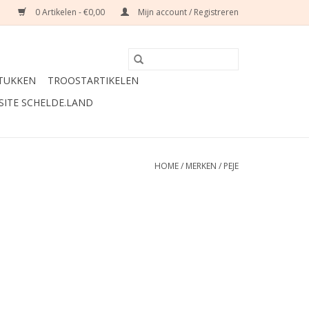
0 Artikelen - €0,00
Mijn account / Registreren
TUKKEN
TROOSTARTIKELEN
SITE SCHELDE.LAND
HOME
/
MERKEN
/
PEJE