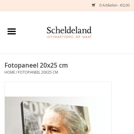
0 Artikelen - €0,00
Home
Natuurbloemstukken
Herinneringsjuwelen
Fotopaneel 20x25 cm
HOME
/
FOTOPANEEL 20X25 CM
Zijden Bloemstukken
Troostartikelen
Bloemenabonnement
Kleine asdragers