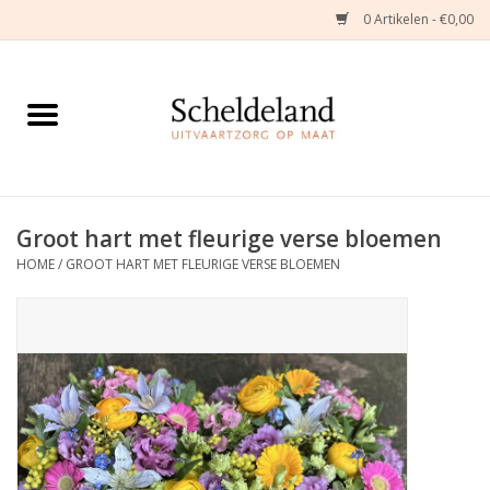
0 Artikelen - €0,00
Home
Natuurbloemstukken
Herinneringsjuwelen
Groot hart met fleurige verse bloemen
HOME
/
GROOT HART MET FLEURIGE VERSE BLOEMEN
Zijden Bloemstukken
Troostartikelen
Bloemenabonnement
Kleine asdragers