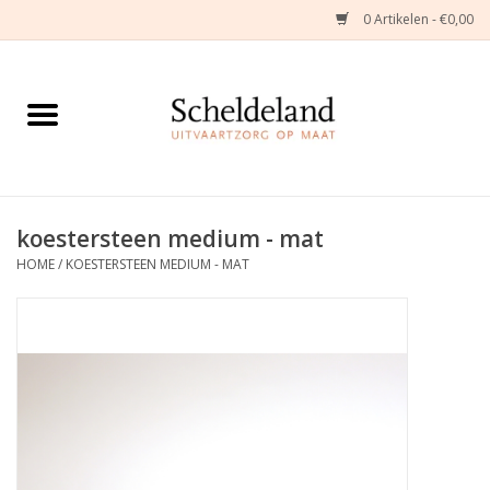
0 Artikelen - €0,00
Home
Natuurbloemstukken
Herinneringsjuwelen
koestersteen medium - mat
HOME
/
KOESTERSTEEN MEDIUM - MAT
Zijden Bloemstukken
Troostartikelen
Bloemenabonnement
Kleine asdragers