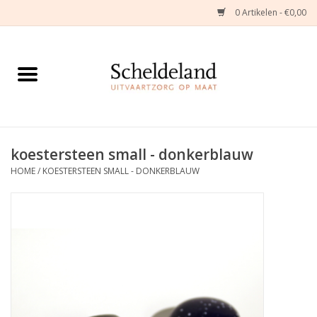
0 Artikelen - €0,00
Home
Natuurbloemstukken
Herinneringsjuwelen
koestersteen small - donkerblauw
HOME
/
KOESTERSTEEN SMALL - DONKERBLAUW
Zijden Bloemstukken
Troostartikelen
Bloemenabonnement
Kleine asdragers