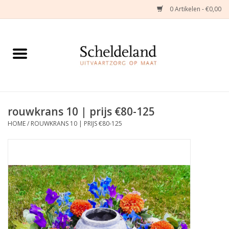
0 Artikelen - €0,00
Home
Natuurbloemstukken
Herinneringsjuwelen
rouwkrans 10 | prijs €80-125
HOME
/
ROUWKRANS 10 | PRIJS €80-125
Zijden Bloemstukken
Troostartikelen
Bloemenabonnement
Kleine asdragers