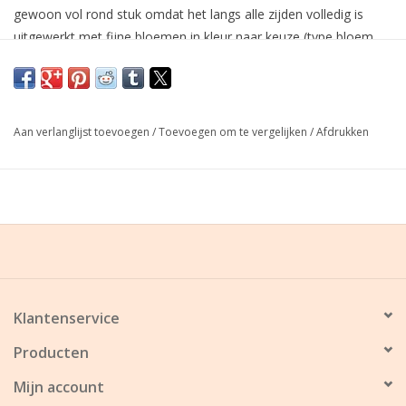
gewoon vol rond stuk omdat het langs alle zijden volledig is
uitgewerkt met fijne bloemen in kleur naar keuze (type bloem
kan verschillen volgens seizoen en beschikbaarheid).
Graag minimum 1 à 2 dagen voor de uitvaart of begroeting uw
bestelling plaatsen!
Aan verlanglijst toevoegen
/
Toevoegen om te vergelijken
/
Afdrukken
Klantenservice
Producten
Mijn account