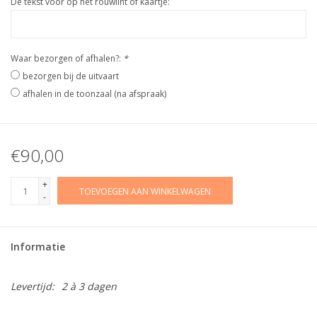
De tekst voor op het rouwlint of kaartje:
Waar bezorgen of afhalen?:
*
bezorgen bij de uitvaart
afhalen in de toonzaal (na afspraak)
€90,00
+
TOEVOEGEN AAN WINKELWAGEN
-
Informatie
Levertijd:
2 à 3 dagen