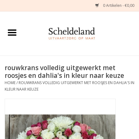
0 Artikelen - €0,00
Home
Natuurbloemstukken
Herinneringsjuwelen
rouwkrans volledig uitgewerkt met
roosjes en dahlia's in kleur naar keuze
Zijden Bloemstukken
HOME
/
ROUWKRANS VOLLEDIG UITGEWERKT MET ROOSJES EN DAHLIA'S IN
KLEUR NAAR KEUZE
Troostartikelen
Bloemenabonnement
Kleine asdragers