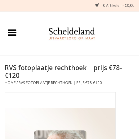
0 Artikelen - €0,00
Home
Natuurbloemstukken
Herinneringsjuwelen
RVS fotoplaatje rechthoek | prijs €78-
€120
Zijden Bloemstukken
HOME
/
RVS FOTOPLAATJE RECHTHOEK | PRIJS €78-€120
Troostartikelen
Bloemenabonnement
Kleine asdragers