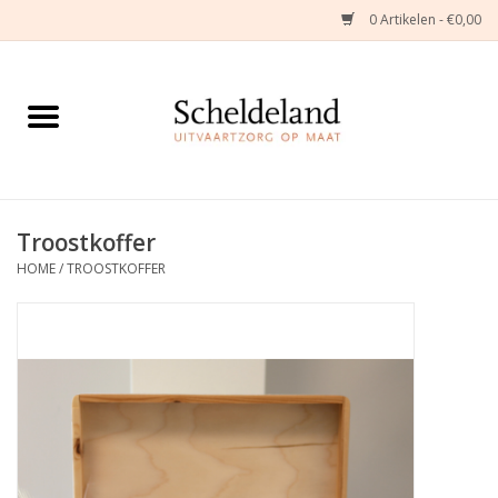
0 Artikelen - €0,00
Home
Natuurbloemstukken
Herinneringsjuwelen
Troostkoffer
HOME
/
TROOSTKOFFER
Zijden Bloemstukken
Troostartikelen
Bloemenabonnement
Kleine asdragers