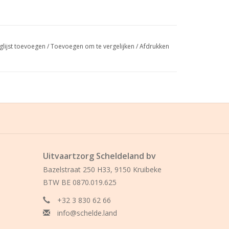
glijst toevoegen
/
Toevoegen om te vergelijken
/
Afdrukken
Uitvaartzorg Scheldeland bv
Bazelstraat 250 H33, 9150 Kruibeke
BTW BE 0870.019.625
+32 3 830 62 66
info@schelde.land