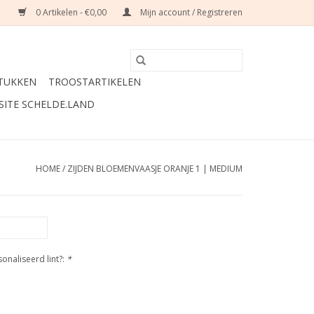
0 Artikelen - €0,00
Mijn account / Registreren
TUKKEN
TROOSTARTIKELEN
SITE SCHELDE.LAND
HOME
/
ZIJDEN BLOEMENVAASJE ORANJE 1 | MEDIUM
naliseerd lint?:
*