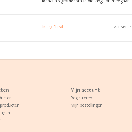
Ideaal als grafdecoratie die lang kan meegaan
Image Floral
Aan verlan
cten
Mijn account
ducten
Registreren
producten
Mijn bestellingen
ingen
d