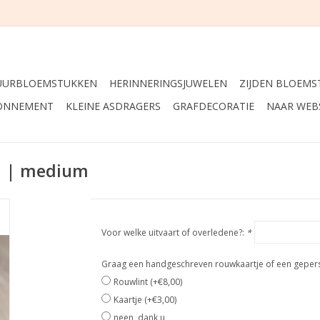
UURBLOEMSTUKKEN
HERINNERINGSJUWELEN
ZIJDEN BLOEMS
ONNEMENT
KLEINE ASDRAGERS
GRAFDECORATIE
NAAR WEB
 1 | medium
Voor welke uitvaart of overledene?:
*
Graag een handgeschreven rouwkaartje of een geperso
Rouwlint (+€8,00)
Kaartje (+€3,00)
neen, dank u