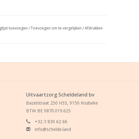
glijst toevoegen
/
Toevoegen om te vergelijken
/
Afdrukken
Uitvaartzorg Scheldeland bv
Bazelstraat 250 H33, 9150 Kruibeke
BTW BE 0870.019.625
+32 3 830 62 66
info@schelde.land