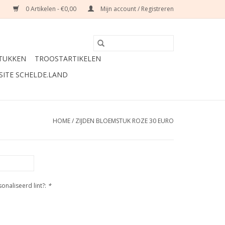
0 Artikelen - €0,00
Mijn account / Registreren
TUKKEN
TROOSTARTIKELEN
SITE SCHELDE.LAND
HOME
/
ZIJDEN BLOEMSTUK ROZE 30 EURO
naliseerd lint?:
*