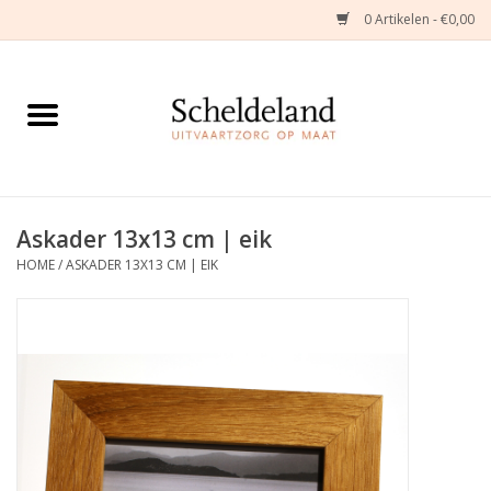
0 Artikelen - €0,00
Home
Natuurbloemstukken
Herinneringsjuwelen
Askader 13x13 cm | eik
HOME
/
ASKADER 13X13 CM | EIK
Zijden Bloemstukken
Troostartikelen
Bloemenabonnement
Kleine asdragers