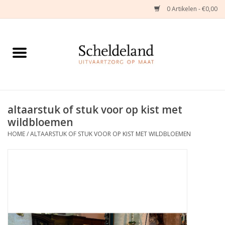
0 Artikelen - €0,00
Home
Natuurbloemstukken
Herinneringsjuwelen
altaarstuk of stuk voor op kist met
wildbloemen
Zijden Bloemstukken
HOME
/
ALTAARSTUK OF STUK VOOR OP KIST MET WILDBLOEMEN
Troostartikelen
Bloemenabonnement
Kleine asdragers