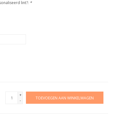
naliseerd lint?:
*
+
TOEVOEGEN AAN WINKELWAGEN
-