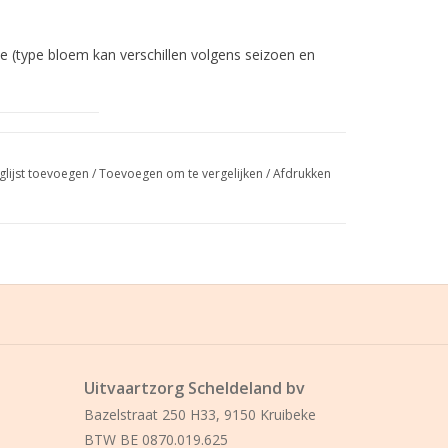
e (type bloem kan verschillen volgens seizoen en
tvaart of
glijst toevoegen
/
Toevoegen om te vergelijken
/
Afdrukken
Uitvaartzorg Scheldeland bv
Bazelstraat 250 H33, 9150 Kruibeke
BTW BE 0870.019.625