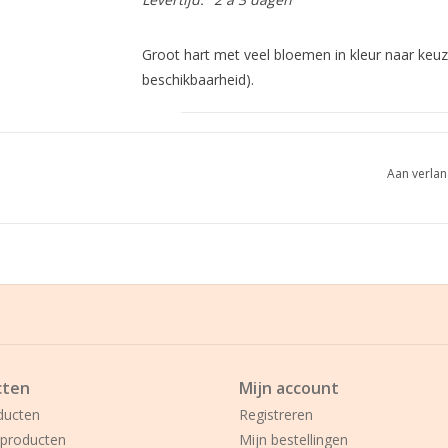
Groot hart met veel bloemen in kleur naar keuz
beschikbaarheid).
Graag minimum 1 à 2 dagen voor de ui
Aan verlan
begroeting uw bestelling plaatsen!
cten
Mijn account
ducten
Registreren
producten
Mijn bestellingen