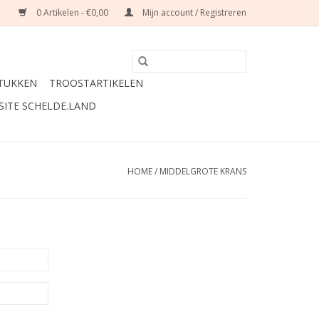
0 Artikelen - €0,00
Mijn account / Registreren
TUKKEN
TROOSTARTIKELEN
SITE SCHELDE.LAND
HOME
/
MIDDELGROTE KRANS